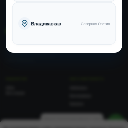
Контакты
Политика конфиденциальности
Владикавказ
Северная Осетия
© 2026 ООО «ЦЕНТР
МЕДИЦИНСКИЙ РЕАБИЛИТАЦИИ
«ТЕРРИТОРИЯ ЗДОРОВЬЯ». Все
права защищены
пациентам
как к нам попасть
СВОи
Хабаровск
Мед туризм
Владикавказ
Барнаул
Здесь можно записаться
на приём!
Мы используем файлы cookie и рекомендательные технологии. Пользуясь